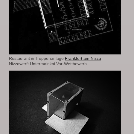
Restaurant & Treppenanlage
Frankfurt am Nizza
Nizzawerft Untermainkai Vor-Wettbewerb