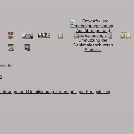
ekt für
A